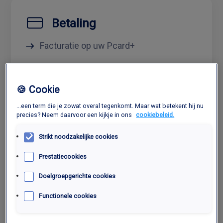
Betaling
Facturatie op uw Pcard+
Verschillende betaalmiddelen
Pcard+ / Cash / Maestro / Bancontact /
🍪 Cookie
Mastercard / VISA / AMEX
...een term die je zowat overal tegenkomt. Maar wat betekent hij nu
precies? Neem daarvoor een kijkje in ons
cookiebeleid.
Strikt noodzakelijke cookies
Flexibiliteit
Prestatiecookies
Reserveerbaar via website/ telefoon/
Doelgroepgerichte cookies
email
Functionele cookies
6/7 geopend