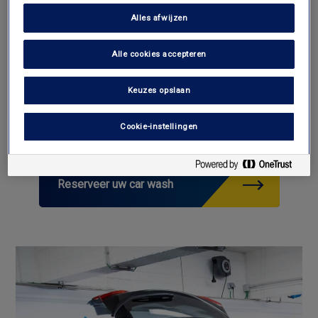
Eenvoudige en veilige key drop off en
Alles afwijzen
sleutel recuperatie
Alle cookies accepteren
Meerdere professionele carwash
formules
Keuzes opslaan
Cookie-instellingen
Reserveer uw car wash